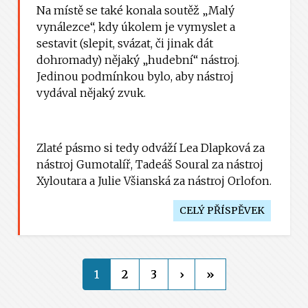
Na místě se také konala soutěž „Malý
vynálezce“, kdy úkolem je vymyslet a
sestavit (slepit, svázat, či jinak dát
dohromady) nějaký „hudební“ nástroj.
Jedinou podmínkou bylo, aby nástroj
vydával nějaký zvuk.
Zlaté pásmo si tedy odváží Lea Dlapková za
nástroj Gumotalíř, Tadeáš Soural za nástroj
Xyloutara a Julie Všianská za nástroj Orlofon.
CELÝ PŘÍSPĚVEK
1
2
3
›
»