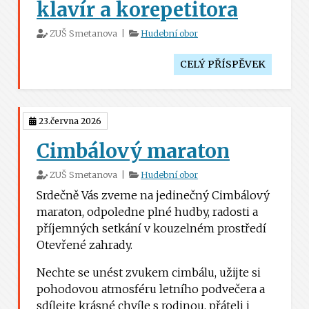
klavír a korepetitora
ZUŠ Smetanova |
Hudební obor
CELÝ PŘÍSPĚVEK
23.června 2026
Cimbálový maraton
ZUŠ Smetanova |
Hudební obor
Srdečně Vás zveme na jedinečný Cimbálový
maraton, odpoledne plné hudby, radosti a
příjemných setkání v kouzelném prostředí
Otevřené zahrady.
Nechte se unést zvukem cimbálu, užijte si
pohodovou atmosféru letního podvečera a
sdílejte krásné chvíle s rodinou, přáteli i