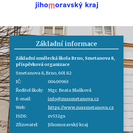
Základní informace
Základní umělecká škola Brno, Smetanova 8,
příspěvková organizace
Smetanova 8, Brno, 601 82
IČ:
00400963
Ředitel školy:
Mgr. Beata Blašková
E-mail:
info@zussmetanova.cz
Web:
https://www.zussmetanova.cz
ISDS:
zv532gs
Zřizovatel:
Jihomoravský kraj