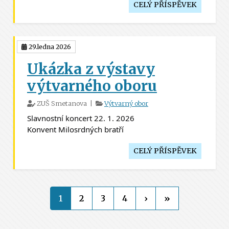
CELÝ PŘÍSPĚVEK
29.ledna 2026
Ukázka z výstavy
výtvarného oboru
ZUŠ Smetanova |
Výtvarný obor
Slavnostní koncert 22. 1. 2026
Konvent Milosrdných bratří
CELÝ PŘÍSPĚVEK
1
2
3
4
›
»