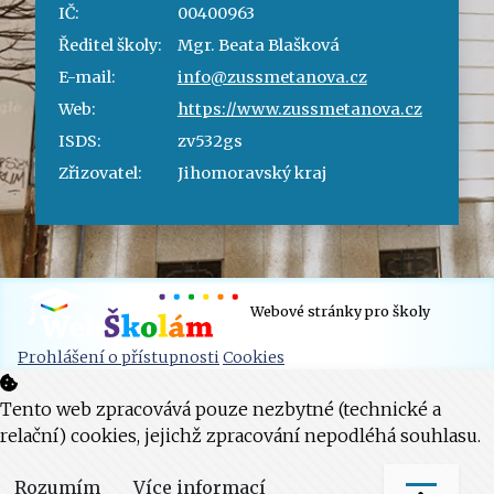
IČ:
00400963
Ředitel školy:
Mgr. Beata Blašková
E-mail:
info@zussmetanova.cz
Web:
https://www.zussmetanova.cz
ISDS:
zv532gs
Zřizovatel:
Jihomoravský kraj
Webové stránky pro školy
Prohlášení o přístupnosti
Cookies
Tento web zpracovává pouze nezbytné (technické a
relační) cookies, jejichž zpracování nepodléhá souhlasu.
Rozumím
Více informací