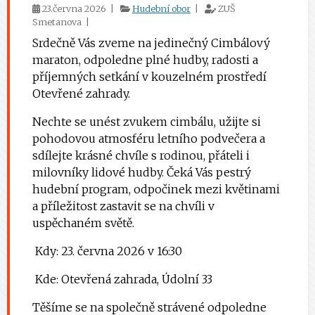
23.června 2026 |
Hudební obor
|
ZUŠ
Smetanova |
Srdečně Vás zveme na jedinečný Cimbálový
maraton, odpoledne plné hudby, radosti a
příjemných setkání v kouzelném prostředí
Otevřené zahrady.
Nechte se unést zvukem cimbálu, užijte si
pohodovou atmosféru letního podvečera a
sdílejte krásné chvíle s rodinou, přáteli i
milovníky lidové hudby. Čeká Vás pestrý
hudební program, odpočinek mezi květinami
a příležitost zastavit se na chvíli v
uspěchaném světě.
Kdy: 23. června 2026 v 16:30
Kde: Otevřená zahrada, Údolní 33
Těšíme se na společně strávené odpoledne