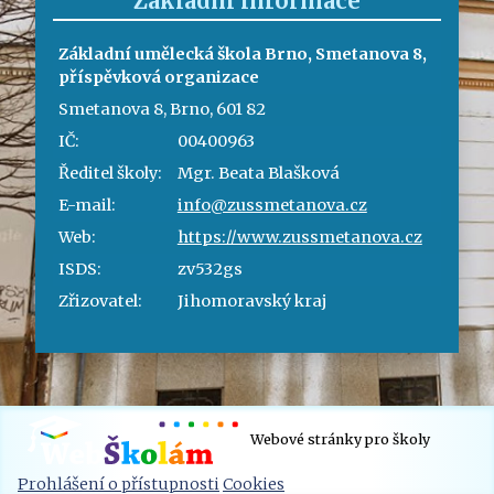
Základní informace
Základní umělecká škola Brno, Smetanova 8,
příspěvková organizace
Smetanova 8, Brno, 601 82
IČ:
00400963
Ředitel školy:
Mgr. Beata Blašková
E-mail:
info@zussmetanova.cz
Web:
https://www.zussmetanova.cz
ISDS:
zv532gs
Zřizovatel:
Jihomoravský kraj
Webové stránky pro školy
Prohlášení o přístupnosti
Cookies