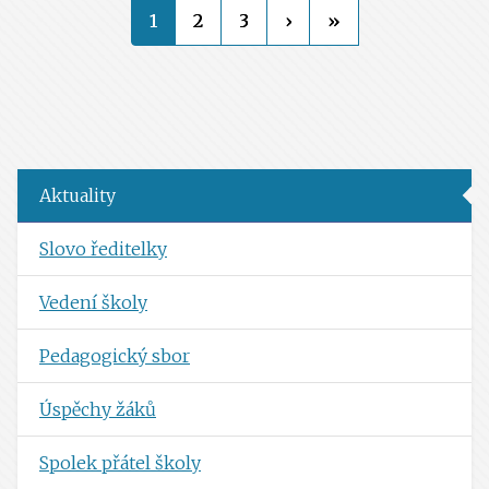
1
2
3
›
»
Aktuality
Slovo ředitelky
Vedení školy
Pedagogický sbor
Úspěchy žáků
Spolek přátel školy