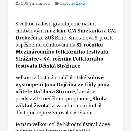
ZUŠ Smetanova |
Úspěchy žáků
S velkou radostí gratulujeme našim
cimbálovým muzikám
CM Smetanka
a
CM
Drobečci
ze ZUŠ Brno, Smetanova 8, p. o., k
úspěšnému účinkování na
81. ročníku
Mezinárodního folklorního festivalu
Strážnice
a
44. ročníku Folklorního
festivalu Dětská Strážnice
.
Velkou radost nám udělalo také
sólové
vystoupení Jana Dojčána ze třídy pana
učitele Dalibora Štrunce
, který se
představil v nedělním programu
„Škola
základ života“
a svou hrou na cimbál
důstojně reprezentoval naši školu.
Je nám velkou ctí, že Národní ústav lidové