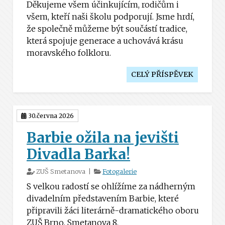
Děkujeme všem účinkujícím, rodičům i
všem, kteří naši školu podporují. Jsme hrdí,
že společně můžeme být součástí tradice,
která spojuje generace a uchovává krásu
moravského folkloru.
CELÝ PŘÍSPĚVEK
30.června 2026
Barbie ožila na jevišti
Divadla Barka!
ZUŠ Smetanova |
Fotogalerie
S velkou radostí se ohlížíme za nádherným
divadelním představením Barbie, které
připravili žáci literárně-dramatického oboru
ZUŠ Brno, Smetanova 8.