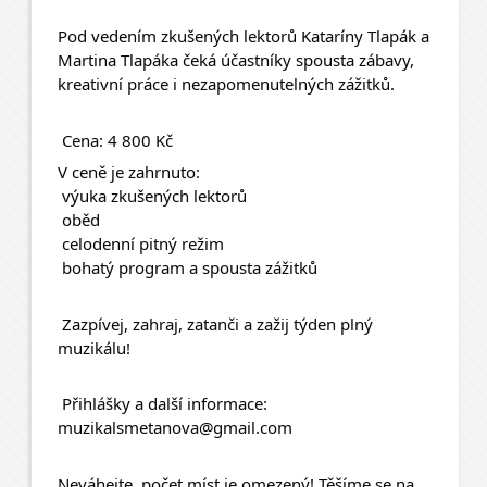
Pod vedením zkušených lektorů Kataríny Tlapák a 
Martina Tlapáka čeká účastníky spousta zábavy, 
kreativní práce i nezapomenutelných zážitků.
 Cena: 4 800 Kč
V ceně je zahrnuto:
 výuka zkušených lektorů
 oběd
 celodenní pitný režim
 bohatý program a spousta zážitků
 Zazpívej, zahraj, zatanči a zažij týden plný 
muzikálu!
 Přihlášky a další informace:
muzikalsmetanova@gmail.com
Neváhejte, počet míst je omezený! Těšíme se na 