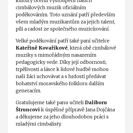
kultury ocenil vystoupení našich
cimbálových muzik oficiálním
poděkováním. Toto uznání patří především
všem mladým muzikantům za jejich talent,
píli a radost ze společného muzicírování.
Velké poděkování patří také paní učitelce
Kateřině Kovaříkové
, která obě cimbálové
muziky s mimořádným nasazením
pedagogicky vede. Díky její odbornosti,
trpělivosti a lásce k lidové hudbě mohou
naši žáci uchovávat a s hrdostí předávat
bohatství moravského folkloru dalším
generacím.
Gratulujeme také panu učiteli
Daliboru
Štruncovi
k úspěšné přípravě Jana Dojčána
a děkujeme za jeho dlouhodobou práci s
mladými cimbalisty.