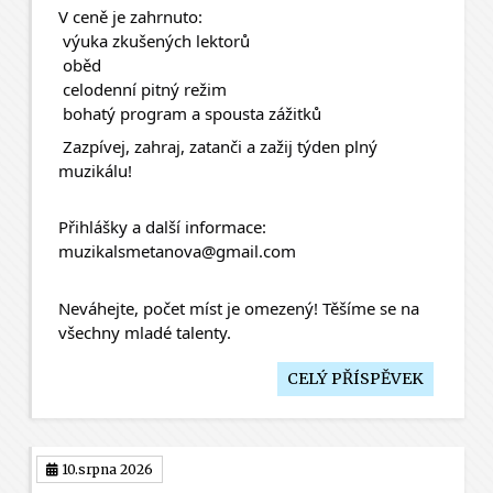
V ceně je zahrnuto:
 výuka zkušených lektorů
 oběd
 celodenní pitný režim
 bohatý program a spousta zážitků
 Zazpívej, zahraj, zatanči a zažij týden plný 
muzikálu!
Přihlášky a další informace:
muzikalsmetanova@gmail.com
Neváhejte, počet míst je omezený! Těšíme se na 
všechny mladé talenty.
CELÝ PŘÍSPĚVEK
10.srpna 2026