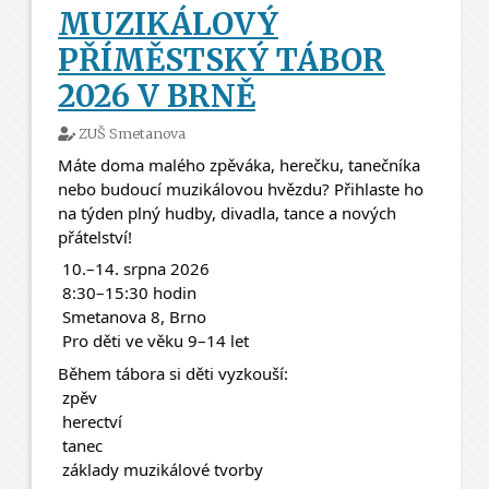
MUZIKÁLOVÝ
PŘÍMĚSTSKÝ TÁBOR
2026 V BRNĚ
ZUŠ Smetanova
Máte doma malého zpěváka, herečku, tanečníka 
nebo budoucí muzikálovou hvězdu? Přihlaste ho 
na týden plný hudby, divadla, tance a nových 
přátelství! 
 10.–14. srpna 2026
 8:30–15:30 hodin
 Smetanova 8, Brno
 Pro děti ve věku 9–14 let
Během tábora si děti vyzkouší:
 zpěv
 herectví
 tanec
 základy muzikálové tvorby