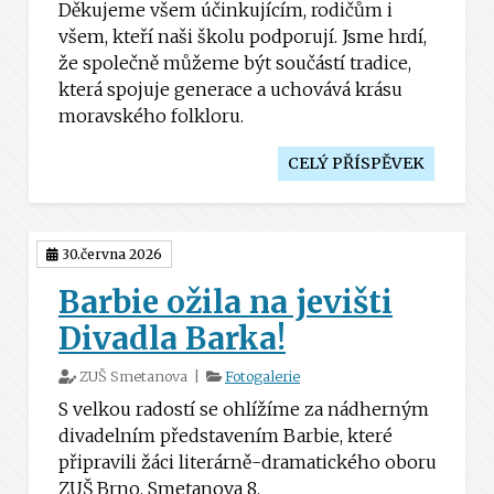
Děkujeme všem účinkujícím, rodičům i
všem, kteří naši školu podporují. Jsme hrdí,
že společně můžeme být součástí tradice,
která spojuje generace a uchovává krásu
moravského folkloru.
CELÝ PŘÍSPĚVEK
30.června 2026
Barbie ožila na jevišti
Divadla Barka!
ZUŠ Smetanova |
Fotogalerie
S velkou radostí se ohlížíme za nádherným
divadelním představením Barbie, které
připravili žáci literárně-dramatického oboru
ZUŠ Brno, Smetanova 8.