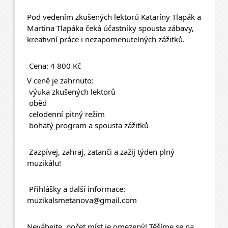
Pod vedením zkušených lektorů Kataríny Tlapák a 
Martina Tlapáka čeká účastníky spousta zábavy, 
kreativní práce i nezapomenutelných zážitků.
 Cena: 4 800 Kč
V ceně je zahrnuto:
 výuka zkušených lektorů
 oběd
 celodenní pitný režim
 bohatý program a spousta zážitků
 Zazpívej, zahraj, zatanči a zažij týden plný 
muzikálu!
 Přihlášky a další informace:
muzikalsmetanova@gmail.com
Neváhejte, počet míst je omezený! Těšíme se na 