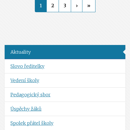
1
2
3
›
»
Aktuality
Slovo ředitelky
Vedení školy
Pedagogický sbor
Úspěchy žáků
Spolek přátel školy