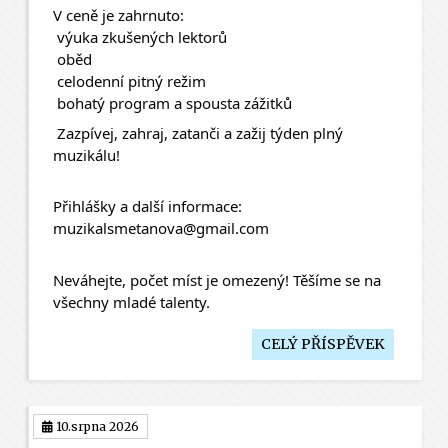
V ceně je zahrnuto:
 výuka zkušených lektorů
 oběd
 celodenní pitný režim
 bohatý program a spousta zážitků
 Zazpívej, zahraj, zatanči a zažij týden plný 
muzikálu!
Přihlášky a další informace:
muzikalsmetanova@gmail.com
Neváhejte, počet míst je omezený! Těšíme se na 
všechny mladé talenty.
CELÝ PŘÍSPĚVEK
10.srpna 2026