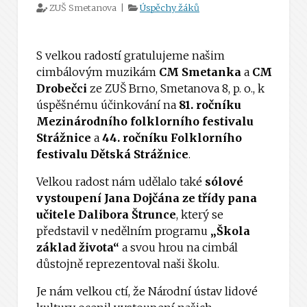
ZUŠ Smetanova |
Úspěchy žáků
S velkou radostí gratulujeme našim
cimbálovým muzikám
CM Smetanka
a
CM
Drobečci
ze ZUŠ Brno, Smetanova 8, p. o., k
úspěšnému účinkování na
81. ročníku
Mezinárodního folklorního festivalu
Strážnice
a
44. ročníku Folklorního
festivalu Dětská Strážnice
.
Velkou radost nám udělalo také
sólové
vystoupení Jana Dojčána ze třídy pana
učitele Dalibora Štrunce
, který se
představil v nedělním programu
„Škola
základ života“
a svou hrou na cimbál
důstojně reprezentoval naši školu.
Je nám velkou ctí, že Národní ústav lidové