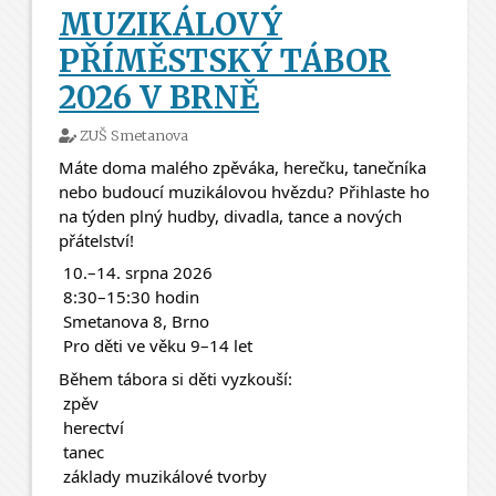
MUZIKÁLOVÝ
PŘÍMĚSTSKÝ TÁBOR
2026 V BRNĚ
ZUŠ Smetanova
Máte doma malého zpěváka, herečku, tanečníka 
nebo budoucí muzikálovou hvězdu? Přihlaste ho 
na týden plný hudby, divadla, tance a nových 
přátelství! 
 10.–14. srpna 2026
 8:30–15:30 hodin
 Smetanova 8, Brno
 Pro děti ve věku 9–14 let
Během tábora si děti vyzkouší:
 zpěv
 herectví
 tanec
 základy muzikálové tvorby