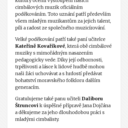
kultury ocenil vystoupení našich
cimbálových muzik oficiálním
poděkováním. Toto uznání patří především
všem mladým muzikantům za jejich talent,
píli a radost ze společného muzicírování.
Velké poděkování patří také paní učitelce
Kateřině Kovaříkové
, která obě cimbálové
muziky s mimořádným nasazením
pedagogicky vede. Díky její odbornosti,
trpělivosti a lásce k lidové hudbě mohou
naši žáci uchovávat a s hrdostí předávat
bohatství moravského folkloru dalším
generacím.
Gratulujeme také panu učiteli
Daliboru
Štruncovi
k úspěšné přípravě Jana Dojčána
a děkujeme za jeho dlouhodobou práci s
mladými cimbalisty.