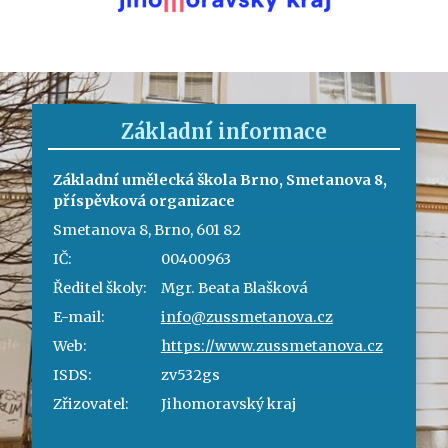
Základní informace
Základní umělecká škola Brno, Smetanova 8,
příspěvková organizace
Smetanova 8, Brno, 601 82
IČ:
00400963
Ředitel školy:
Mgr. Beata Blašková
E-mail:
info@zussmetanova.cz
Web:
https://www.zussmetanova.cz
ISDS:
zv532gs
Zřizovatel:
Jihomoravský kraj