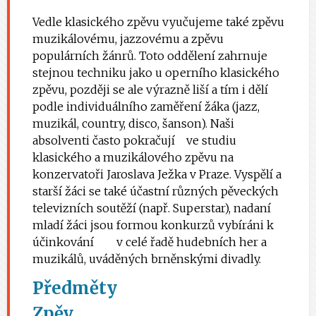
Vedle klasického zpěvu vyučujeme také zpěvu
muzikálovému, jazzovému a zpěvu
populárních žánrů. Toto oddělení zahrnuje
stejnou techniku jako u operního klasického
zpěvu, později se ale výrazně liší a tím i dělí
podle individuálního zaměření žáka (jazz,
muzikál, country, disco, šanson). Naši
absolventi často pokračují ve studiu
klasického a muzikálového zpěvu na
konzervatoři Jaroslava Ježka v Praze. Vyspělí a
starší žáci se také účastní různých pěveckých
televizních soutěží (např. Superstar), nadaní
mladí žáci jsou formou konkurzů vybíráni k
účinkování v celé řadě hudebních her a
muzikálů, uváděných brněnskými divadly.
Předměty
Zpěv