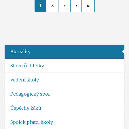
1
2
3
›
»
Aktuality
Slovo ředitelky
Vedení školy
Pedagogický sbor
Úspěchy žáků
Spolek přátel školy