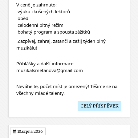
V ceně je zahrnuto:
 výuka zkušených lektorů
 oběd
 celodenní pitný režim
 bohatý program a spousta zážitků
 Zazpívej, zahraj, zatanči a zažij týden plný 
muzikálu!
Přihlášky a další informace:
muzikalsmetanova@gmail.com
Neváhejte, počet míst je omezený! Těšíme se na 
všechny mladé talenty.
CELÝ PŘÍSPĚVEK
10.srpna 2026