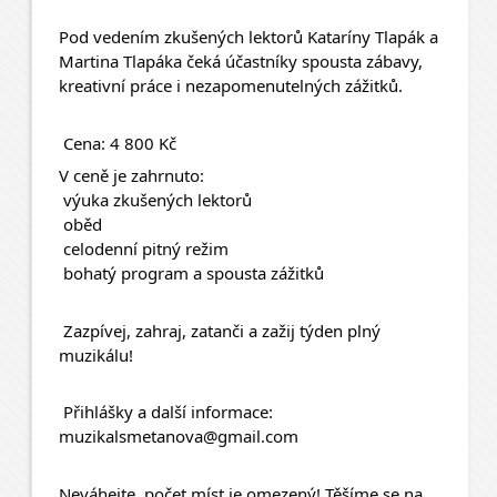
Pod vedením zkušených lektorů Kataríny Tlapák a 
Martina Tlapáka čeká účastníky spousta zábavy, 
kreativní práce i nezapomenutelných zážitků.
 Cena: 4 800 Kč
V ceně je zahrnuto:
 výuka zkušených lektorů
 oběd
 celodenní pitný režim
 bohatý program a spousta zážitků
 Zazpívej, zahraj, zatanči a zažij týden plný 
muzikálu!
 Přihlášky a další informace:
muzikalsmetanova@gmail.com
Neváhejte, počet míst je omezený! Těšíme se na 