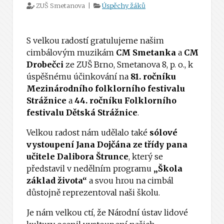
ZUŠ Smetanova |
Úspěchy žáků
S velkou radostí gratulujeme našim
cimbálovým muzikám
CM Smetanka
a
CM
Drobečci
ze ZUŠ Brno, Smetanova 8, p. o., k
úspěšnému účinkování na
81. ročníku
Mezinárodního folklorního festivalu
Strážnice
a
44. ročníku Folklorního
festivalu Dětská Strážnice
.
Velkou radost nám udělalo také
sólové
vystoupení Jana Dojčána ze třídy pana
učitele Dalibora Štrunce
, který se
představil v nedělním programu
„Škola
základ života“
a svou hrou na cimbál
důstojně reprezentoval naši školu.
Je nám velkou ctí, že Národní ústav lidové