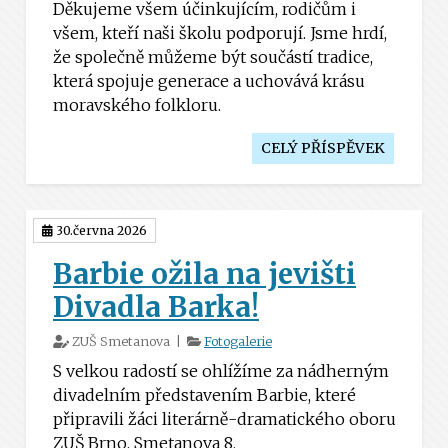
Děkujeme všem účinkujícím, rodičům i
všem, kteří naši školu podporují. Jsme hrdí,
že společně můžeme být součástí tradice,
která spojuje generace a uchovává krásu
moravského folkloru.
CELÝ PŘÍSPĚVEK
30.června 2026
Barbie ožila na jevišti
Divadla Barka!
ZUŠ Smetanova |
Fotogalerie
S velkou radostí se ohlížíme za nádherným
divadelním představením Barbie, které
připravili žáci literárně-dramatického oboru
ZUŠ Brno, Smetanova 8.