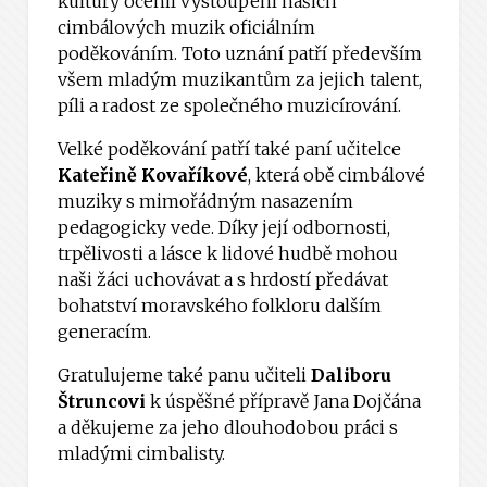
kultury ocenil vystoupení našich
cimbálových muzik oficiálním
poděkováním. Toto uznání patří především
všem mladým muzikantům za jejich talent,
píli a radost ze společného muzicírování.
Velké poděkování patří také paní učitelce
Kateřině Kovaříkové
, která obě cimbálové
muziky s mimořádným nasazením
pedagogicky vede. Díky její odbornosti,
trpělivosti a lásce k lidové hudbě mohou
naši žáci uchovávat a s hrdostí předávat
bohatství moravského folkloru dalším
generacím.
Gratulujeme také panu učiteli
Daliboru
Štruncovi
k úspěšné přípravě Jana Dojčána
a děkujeme za jeho dlouhodobou práci s
mladými cimbalisty.