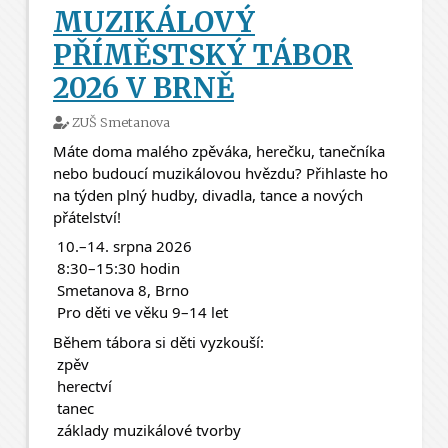
MUZIKÁLOVÝ
PŘÍMĚSTSKÝ TÁBOR
2026 V BRNĚ
ZUŠ Smetanova
Máte doma malého zpěváka, herečku, tanečníka 
nebo budoucí muzikálovou hvězdu? Přihlaste ho 
na týden plný hudby, divadla, tance a nových 
přátelství! 
 10.–14. srpna 2026
 8:30–15:30 hodin
 Smetanova 8, Brno
 Pro děti ve věku 9–14 let
Během tábora si děti vyzkouší:
 zpěv
 herectví
 tanec
 základy muzikálové tvorby