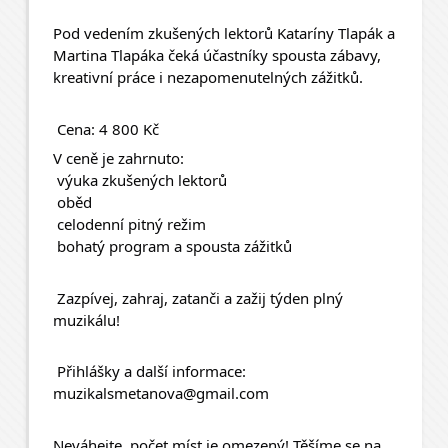
Pod vedením zkušených lektorů Kataríny Tlapák a 
Martina Tlapáka čeká účastníky spousta zábavy, 
kreativní práce i nezapomenutelných zážitků.
 Cena: 4 800 Kč
V ceně je zahrnuto:
 výuka zkušených lektorů
 oběd
 celodenní pitný režim
 bohatý program a spousta zážitků
 Zazpívej, zahraj, zatanči a zažij týden plný 
muzikálu!
 Přihlášky a další informace:
muzikalsmetanova@gmail.com
Neváhejte, počet míst je omezený! Těšíme se na 