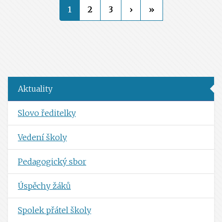
1
2
3
›
»
Aktuality
Slovo ředitelky
Vedení školy
Pedagogický sbor
Úspěchy žáků
Spolek přátel školy