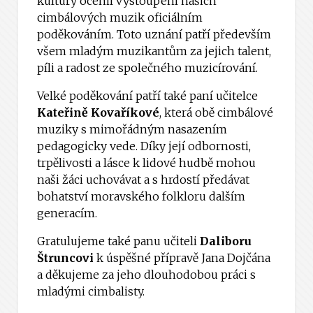
kultury ocenil vystoupení našich
cimbálových muzik oficiálním
poděkováním. Toto uznání patří především
všem mladým muzikantům za jejich talent,
píli a radost ze společného muzicírování.
Velké poděkování patří také paní učitelce
Kateřině Kovaříkové
, která obě cimbálové
muziky s mimořádným nasazením
pedagogicky vede. Díky její odbornosti,
trpělivosti a lásce k lidové hudbě mohou
naši žáci uchovávat a s hrdostí předávat
bohatství moravského folkloru dalším
generacím.
Gratulujeme také panu učiteli
Daliboru
Štruncovi
k úspěšné přípravě Jana Dojčána
a děkujeme za jeho dlouhodobou práci s
mladými cimbalisty.