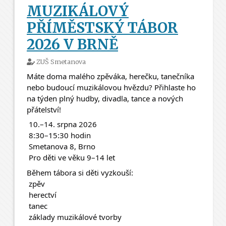
MUZIKÁLOVÝ
PŘÍMĚSTSKÝ TÁBOR
2026 V BRNĚ
ZUŠ Smetanova
Máte doma malého zpěváka, herečku, tanečníka 
nebo budoucí muzikálovou hvězdu? Přihlaste ho 
na týden plný hudby, divadla, tance a nových 
přátelství! 
 10.–14. srpna 2026
 8:30–15:30 hodin
 Smetanova 8, Brno
 Pro děti ve věku 9–14 let
Během tábora si děti vyzkouší:
 zpěv
 herectví
 tanec
 základy muzikálové tvorby