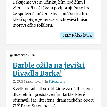
Děkujeme všem účinkujícím, rodičům i
všem, kteří naši školu podporují. Jsme hrdí,
že společně můžeme být součástí tradice,
která spojuje generace a uchovává krásu
moravského folkloru.
CELÝ PŘÍSPĚVEK
30.června 2026
Barbie ožila na jevišti
Divadla Barka!
ZUŠ Smetanova |
Fotogalerie
S velkou radostí se ohlížíme za nádherným
divadelním představením Barbie, které
připravili žáci literárně-dramatického oboru
ZUŠ Brno, Smetanova 8.