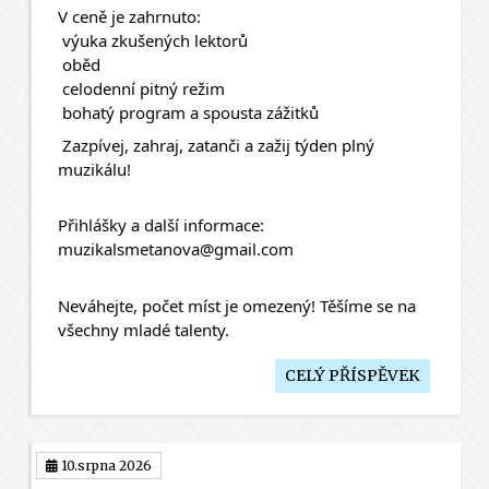
V ceně je zahrnuto:
 výuka zkušených lektorů
 oběd
 celodenní pitný režim
 bohatý program a spousta zážitků
 Zazpívej, zahraj, zatanči a zažij týden plný 
muzikálu!
Přihlášky a další informace:
muzikalsmetanova@gmail.com
Neváhejte, počet míst je omezený! Těšíme se na 
všechny mladé talenty.
CELÝ PŘÍSPĚVEK
10.srpna 2026