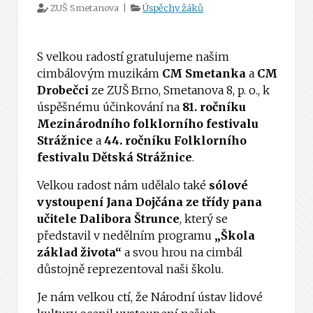
ZUŠ Smetanova |
Úspěchy žáků
S velkou radostí gratulujeme našim
cimbálovým muzikám
CM Smetanka
a
CM
Drobečci
ze ZUŠ Brno, Smetanova 8, p. o., k
úspěšnému účinkování na
81. ročníku
Mezinárodního folklorního festivalu
Strážnice
a
44. ročníku Folklorního
festivalu Dětská Strážnice
.
Velkou radost nám udělalo také
sólové
vystoupení Jana Dojčána ze třídy pana
učitele Dalibora Štrunce
, který se
představil v nedělním programu
„Škola
základ života“
a svou hrou na cimbál
důstojně reprezentoval naši školu.
Je nám velkou ctí, že Národní ústav lidové