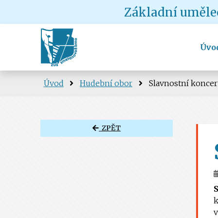
Základní umělec
Úvo
Úvod
Hudební obor
Slavnostní koncer
ZPĚT
k
v