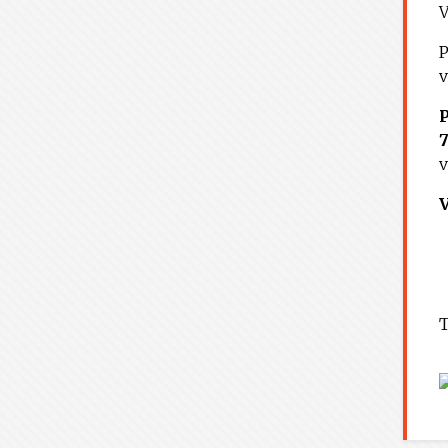
V
P
v
7
v
T