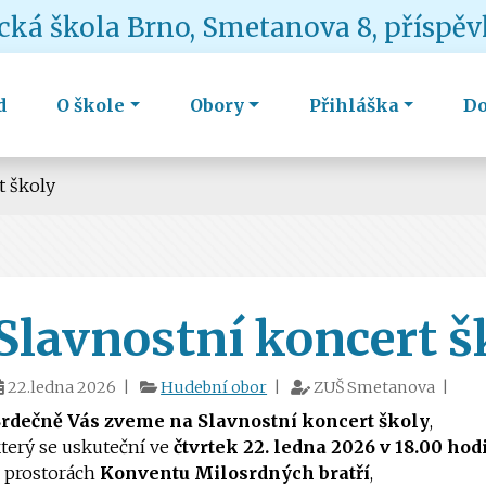
ká škola Brno, Smetanova 8, příspě
d
O škole
Obory
Přihláška
D
t školy
Slavnostní koncert š
22.ledna 2026 |
Hudební obor
|
ZUŠ Smetanova |
Srdečně Vás zveme na Slavnostní koncert školy
,
terý se uskuteční ve
čtvrtek 22. ledna 2026 v 18.00 hod
 prostorách
Konventu Milosrdných bratří
,