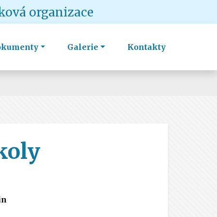
vková organizace
okumenty
Galerie
Kontakty
koly
in