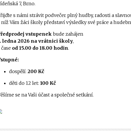
ídeňská 7, Brno.
řijďte s námi strávit podvečer plný hudby, radosti a slavno
 níž Vám žáci školy představí výsledky své práce a hudeb
Předprodej vstupenek
bude zahájen
. ledna 2026 na vrátnici školy
,
 čase
od 15.00 do 18.00 hodin
.
Vstupné:
dospělí:
200 Kč
děti do 12 let:
100 Kč
ěšíme se na Vaši účast a společné setkání.