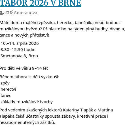
TÁBOR 2026 V BRNĚ
ZUŠ Smetanova
Máte doma malého zpěváka, herečku, tanečníka nebo budoucí 
muzikálovou hvězdu? Přihlaste ho na týden plný hudby, divadla, 
tance a nových přátelství! 
 10.–14. srpna 2026
 8:30–15:30 hodin
 Smetanova 8, Brno
Pro děti ve věku 9–14 let
Během tábora si děti vyzkouší:
 zpěv
 herectví
 tanec
 základy muzikálové tvorby
Pod vedením zkušených lektorů Kataríny Tlapák a Martina 
Tlapáka čeká účastníky spousta zábavy, kreativní práce i 
nezapomenutelných zážitků.