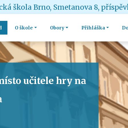
ká škola Brno, Smetanova 8, příspě
d
O škole
Obory
Přihláška
D
ísto učitele hry na
a