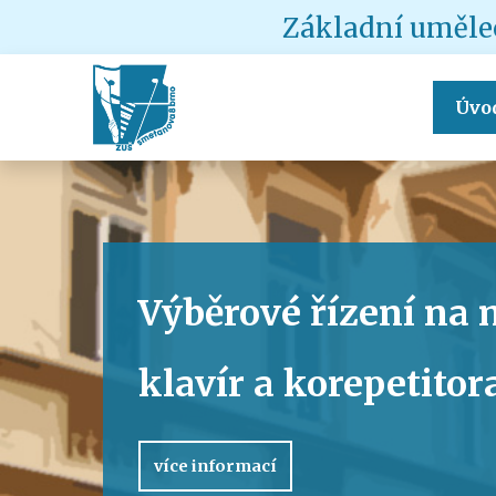
Základní umělec
Úvo
Výběrové řízení na m
klavír a korepetitor
více informací