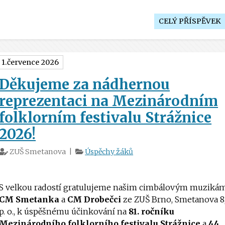
CELÝ PŘÍSPĚVEK
1.července 2026
Děkujeme za nádhernou
reprezentaci na Mezinárodním
folklorním festivalu Strážnice
2026!
ZUŠ Smetanova |
Úspěchy žáků
S velkou radostí gratulujeme našim cimbálovým muziká
CM Smetanka
a
CM Drobečci
ze ZUŠ Brno, Smetanova 8
p. o., k úspěšnému účinkování na
81. ročníku
Mezinárodního folklorního festivalu Strážnice
a
44.