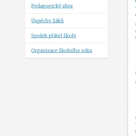
Pedagogický sbor
Úspěchy žáků
Spolek přátel školy
Organizace školního roku