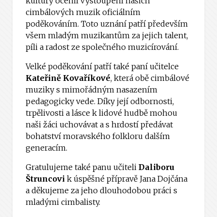
kultury ocenil vystoupení našich
cimbálových muzik oficiálním
poděkováním. Toto uznání patří především
všem mladým muzikantům za jejich talent,
píli a radost ze společného muzicírování.
Velké poděkování patří také paní učitelce
Kateřině Kovaříkové
, která obě cimbálové
muziky s mimořádným nasazením
pedagogicky vede. Díky její odbornosti,
trpělivosti a lásce k lidové hudbě mohou
naši žáci uchovávat a s hrdostí předávat
bohatství moravského folkloru dalším
generacím.
Gratulujeme také panu učiteli
Daliboru
Štruncovi
k úspěšné přípravě Jana Dojčána
a děkujeme za jeho dlouhodobou práci s
mladými cimbalisty.