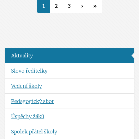
1
2
3
›
»
Aktuality
Slovo ředitelky
Vedení školy
Pedagogický sbor
Úspěchy žáků
Spolek přátel školy