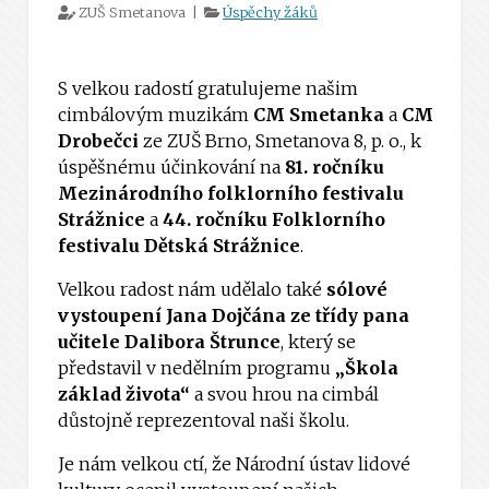
ZUŠ Smetanova |
Úspěchy žáků
S velkou radostí gratulujeme našim
cimbálovým muzikám
CM Smetanka
a
CM
Drobečci
ze ZUŠ Brno, Smetanova 8, p. o., k
úspěšnému účinkování na
81. ročníku
Mezinárodního folklorního festivalu
Strážnice
a
44. ročníku Folklorního
festivalu Dětská Strážnice
.
Velkou radost nám udělalo také
sólové
vystoupení Jana Dojčána ze třídy pana
učitele Dalibora Štrunce
, který se
představil v nedělním programu
„Škola
základ života“
a svou hrou na cimbál
důstojně reprezentoval naši školu.
Je nám velkou ctí, že Národní ústav lidové