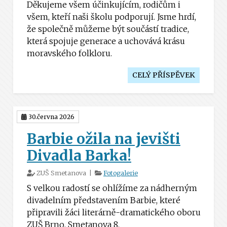
Děkujeme všem účinkujícím, rodičům i
všem, kteří naši školu podporují. Jsme hrdí,
že společně můžeme být součástí tradice,
která spojuje generace a uchovává krásu
moravského folkloru.
CELÝ PŘÍSPĚVEK
30.června 2026
Barbie ožila na jevišti
Divadla Barka!
ZUŠ Smetanova |
Fotogalerie
S velkou radostí se ohlížíme za nádherným
divadelním představením Barbie, které
připravili žáci literárně-dramatického oboru
ZUŠ Brno, Smetanova 8.