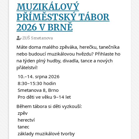
MUZIKÁLOVÝ
PŘÍMĚSTSKÝ TÁBOR
2026 V BRNĚ
ZUŠ Smetanova
Máte doma malého zpěváka, herečku, tanečníka 
nebo budoucí muzikálovou hvězdu? Přihlaste ho 
na týden plný hudby, divadla, tance a nových 
přátelství! 
 10.–14. srpna 2026
 8:30–15:30 hodin
 Smetanova 8, Brno
 Pro děti ve věku 9–14 let
Během tábora si děti vyzkouší:
 zpěv
 herectví
 tanec
 základy muzikálové tvorby