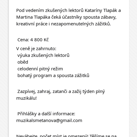
Pod vedením zkušených lektorů Kataríny Tlapák a 
Martina Tlapáka čeká účastníky spousta zábavy, 
kreativní práce i nezapomenutelných zážitků.
 Cena: 4 800 Kč
V ceně je zahrnuto:
 výuka zkušených lektorů
 oběd
 celodenní pitný režim
 bohatý program a spousta zážitků
 Zazpívej, zahraj, zatanči a zažij týden plný 
muzikálu!
 Přihlášky a další informace:
muzikalsmetanova@gmail.com
Neváhejte, počet míst je omezený! Těšíme se na 