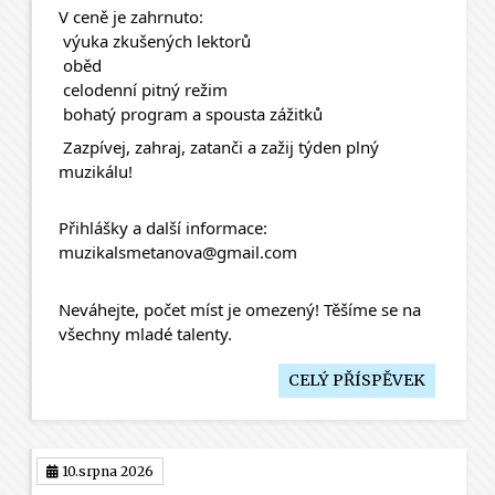
V ceně je zahrnuto:
 výuka zkušených lektorů
 oběd
 celodenní pitný režim
 bohatý program a spousta zážitků
 Zazpívej, zahraj, zatanči a zažij týden plný 
muzikálu!
Přihlášky a další informace:
muzikalsmetanova@gmail.com
Neváhejte, počet míst je omezený! Těšíme se na 
všechny mladé talenty.
CELÝ PŘÍSPĚVEK
10.srpna 2026