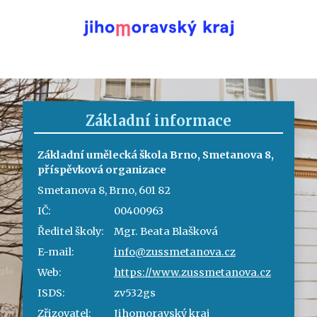
Základní informace
Základní umělecká škola Brno, Smetanova 8,
příspěvková organizace
Smetanova 8, Brno, 601 82
IČ:
00400963
Ředitel školy:
Mgr. Beata Blašková
E-mail:
info@zussmetanova.cz
Web:
https://www.zussmetanova.cz
ISDS:
zv532gs
Zřizovatel:
Jihomoravský kraj