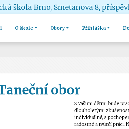
ká škola Brno, Smetanova 8, příspě
d
O škole
Obory
Přihláška
D
Taneční obor
S Vašimi dětmi bude pra
dlouholetými zkušenostm
individuálně, s pochope
radostné a tvůrčí práci