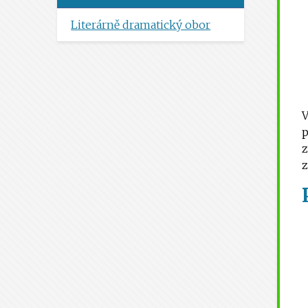
Literárně dramatický obor
V
p
z
z