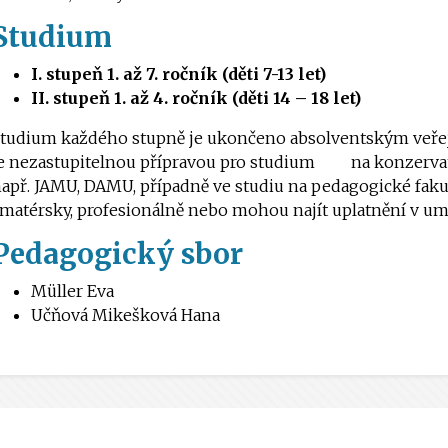
Studium
I. stupeň 1. až 7. ročník (děti 7-13 let)
II. stupeň 1. až 4. ročník (děti 14 – 18 let)
tudium každého stupně je ukončeno absolventským veře
e nezastupitelnou přípravou pro studium na konzervat
apř. JAMU, DAMU, případně ve studiu na pedagogické faku
matérsky, profesionálně nebo mohou najít uplatnění v u
Pedagogický sbor
Müller Eva
Učňová Mikešková Hana