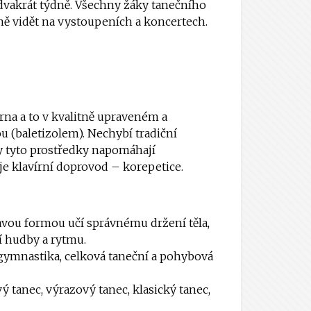
 dvakrát týdně. Všechny žáky tanečního
ě vidět na vystoupeních a koncertech.
rna a to v kvalitně upraveném a
 (baletizolem). Nechybí tradiční
y tyto prostředky napomáhají
e klavírní doprovod – korepetice.
ravou formou učí správnému držení těla,
ní hudby a rytmu.
 gymnastika, celková taneční a pohybová
ý tanec, výrazový tanec, klasický tanec,