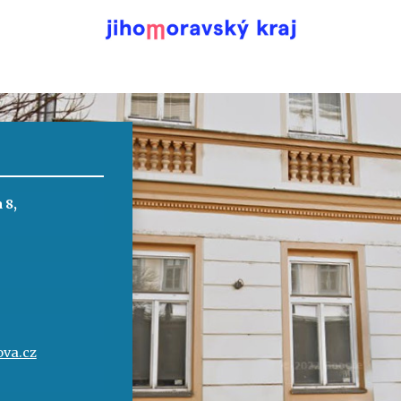
 8,
va.cz