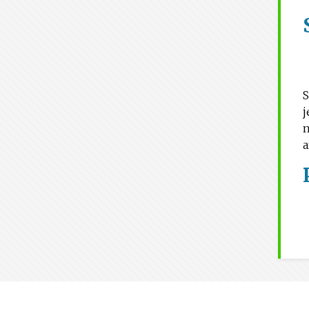
S
j
n
a