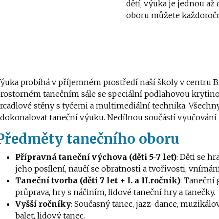
dětí, výuka je jednou až
oboru můžete každoročn
ýuka probíhá v příjemném prostředí naší školy v centru B
rostorném tanečním sále se speciální podlahovou krytinou
rcadlové stěny s tyčemi a multimediální technika. Všechn
dokonalovat taneční výuku. Nedílnou součástí vyučování j
Předměty tanečního oboru
Přípravná taneční výchova (děti 5-7 let)
: Děti se h
jeho posílení, naučí se obratnosti a tvořivosti, vnímá
Taneční tvorba (děti 7 let + I. a II.ročník)
: Taneční
průprava, hry s náčiním, lidové taneční hry a tanečky.
Vyšší ročníky
: Současný tanec, jazz-dance, muzikálov
balet, lidový tanec.