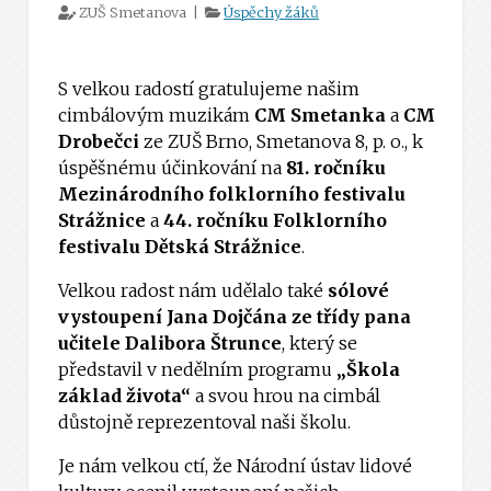
ZUŠ Smetanova |
Úspěchy žáků
S velkou radostí gratulujeme našim
cimbálovým muzikám
CM Smetanka
a
CM
Drobečci
ze ZUŠ Brno, Smetanova 8, p. o., k
úspěšnému účinkování na
81. ročníku
Mezinárodního folklorního festivalu
Strážnice
a
44. ročníku Folklorního
festivalu Dětská Strážnice
.
Velkou radost nám udělalo také
sólové
vystoupení Jana Dojčána ze třídy pana
učitele Dalibora Štrunce
, který se
představil v nedělním programu
„Škola
základ života“
a svou hrou na cimbál
důstojně reprezentoval naši školu.
Je nám velkou ctí, že Národní ústav lidové