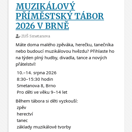
MUZIKÁLOVÝ
PŘÍMĚSTSKÝ TÁBOR
2026 V BRNĚ
ZUŠ Smetanova
Máte doma malého zpěváka, herečku, tanečníka 
nebo budoucí muzikálovou hvězdu? Přihlaste ho 
na týden plný hudby, divadla, tance a nových 
přátelství! 
 10.–14. srpna 2026
 8:30–15:30 hodin
 Smetanova 8, Brno
 Pro děti ve věku 9–14 let
Během tábora si děti vyzkouší:
 zpěv
 herectví
 tanec
 základy muzikálové tvorby