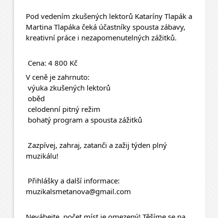
Pod vedením zkušených lektorů Kataríny Tlapák a 
Martina Tlapáka čeká účastníky spousta zábavy, 
kreativní práce i nezapomenutelných zážitků.
 Cena: 4 800 Kč
V ceně je zahrnuto:
 výuka zkušených lektorů
 oběd
 celodenní pitný režim
 bohatý program a spousta zážitků
 Zazpívej, zahraj, zatanči a zažij týden plný 
muzikálu!
 Přihlášky a další informace:
muzikalsmetanova@gmail.com
Neváhejte, počet míst je omezený! Těšíme se na 