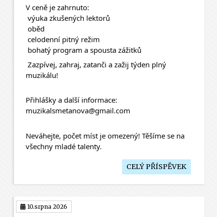
V ceně je zahrnuto:
 výuka zkušených lektorů
 oběd
 celodenní pitný režim
 bohatý program a spousta zážitků
 Zazpívej, zahraj, zatanči a zažij týden plný 
muzikálu!
Přihlášky a další informace:
muzikalsmetanova@gmail.com
Neváhejte, počet míst je omezený! Těšíme se na 
všechny mladé talenty.
CELÝ PŘÍSPĚVEK
10.srpna 2026