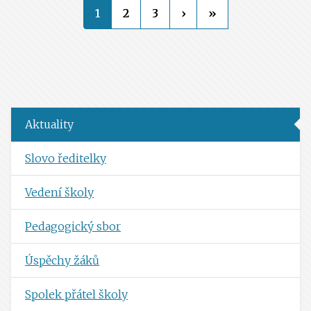
1
2
3
›
»
Aktuality
Slovo ředitelky
Vedení školy
Pedagogický sbor
Úspěchy žáků
Spolek přátel školy