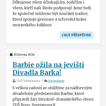
Děkujeme všem účinkujícím, rodičům i
všem, kteří naši školu podporují. Jsme hrdí,
že společně můžeme být součástí tradice,
která spojuje generace a uchovává krásu
moravského folkloru.
CELÝ PŘÍSPĚVEK
30.června 2026
Barbie ožila na jevišti
Divadla Barka!
ZUŠ Smetanova |
Fotogalerie
S velkou radostí se ohlížíme za nádherným
divadelním představením Barbie, které
připravili žáci literárně-dramatického oboru
ZUŠ Brno, Smetanova 8.