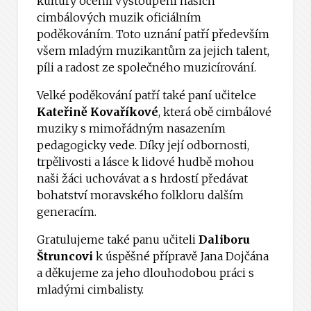
kultury ocenil vystoupení našich
cimbálových muzik oficiálním
poděkováním. Toto uznání patří především
všem mladým muzikantům za jejich talent,
píli a radost ze společného muzicírování.
Velké poděkování patří také paní učitelce
Kateřině Kovaříkové
, která obě cimbálové
muziky s mimořádným nasazením
pedagogicky vede. Díky její odbornosti,
trpělivosti a lásce k lidové hudbě mohou
naši žáci uchovávat a s hrdostí předávat
bohatství moravského folkloru dalším
generacím.
Gratulujeme také panu učiteli
Daliboru
Štruncovi
k úspěšné přípravě Jana Dojčána
a děkujeme za jeho dlouhodobou práci s
mladými cimbalisty.